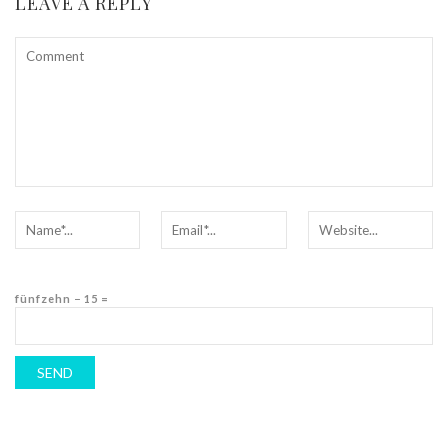
LEAVE A REPLY
fünfzehn − 15 =