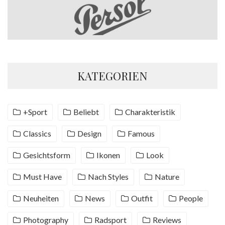
KATEGORIEN
+Sport
Beliebt
Charakteristik
Classics
Design
Famous
Gesichtsform
Ikonen
Look
Must Have
Nach Styles
Nature
Neuheiten
News
Outfit
People
Photography
Radsport
Reviews