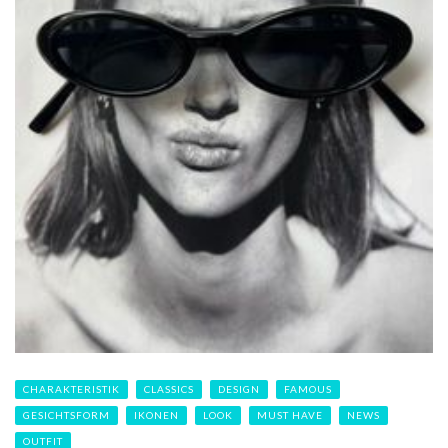
CHARAKTERISTIK
CLASSICS
DESIGN
FAMOUS
GESICHTSFORM
IKONEN
LOOK
MUST HAVE
NEWS
OUTFIT