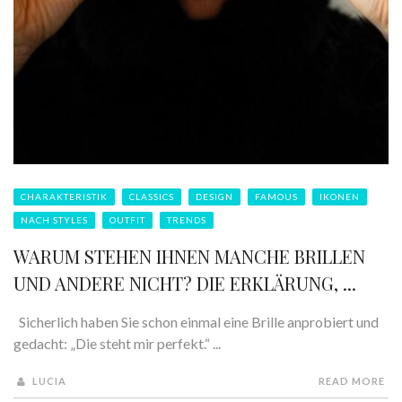
CHARAKTERISTIK
CLASSICS
DESIGN
FAMOUS
IKONEN
NACH STYLES
OUTFIT
TRENDS
WARUM STEHEN IHNEN MANCHE BRILLEN
UND ANDERE NICHT? DIE ERKLÄRUNG, ...
Sicherlich haben Sie schon einmal eine Brille anprobiert und
gedacht: „Die steht mir perfekt.“ ...
LUCIA
READ MORE