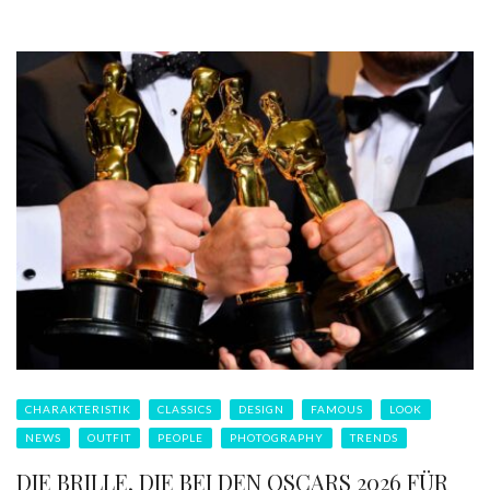
CHARAKTERISTIK
CLASSICS
DESIGN
FAMOUS
LOOK
NEWS
OUTFIT
PEOPLE
PHOTOGRAPHY
TRENDS
DIE BRILLE, DIE BEI DEN OSCARS 2026 FÜR