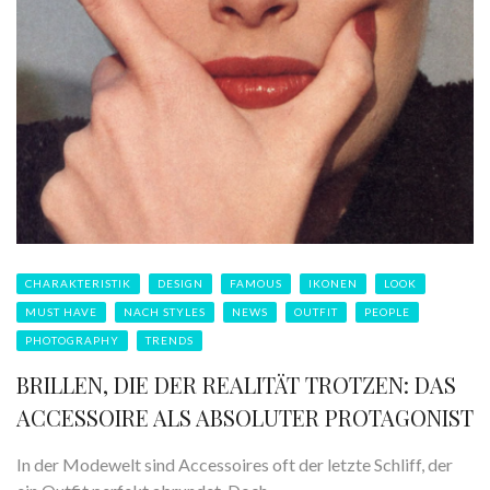
CHARAKTERISTIK
DESIGN
FAMOUS
IKONEN
LOOK
MUST HAVE
NACH STYLES
NEWS
OUTFIT
PEOPLE
PHOTOGRAPHY
TRENDS
BRILLEN, DIE DER REALITÄT TROTZEN: DAS
ACCESSOIRE ALS ABSOLUTER PROTAGONIST
In der Modewelt sind Accessoires oft der letzte Schliff, der