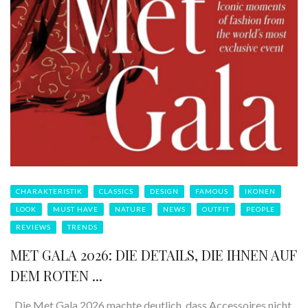
CHARAKTERISTIK
CLASSICS
DESIGN
FAMOUS
IKONEN
LOOK
MUST HAVE
NATURE
NEWS
OUTFIT
PEOPLE
REVIEWS
TRENDS
MET GALA 2026: DIE DETAILS, DIE IHNEN AUF
DEM ROTEN ...
Die Met Gala 2026 machte deutlich, dass Accessoires nicht