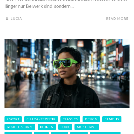
länger nur Beiwerk sind, sondern ...
LUCIA
READ MORE
+SPORT
CHARAKTERISTIK
CLASSICS
DESIGN
FAMOUS
GESICHTSFORM
IKONEN
LOOK
MUST HAVE