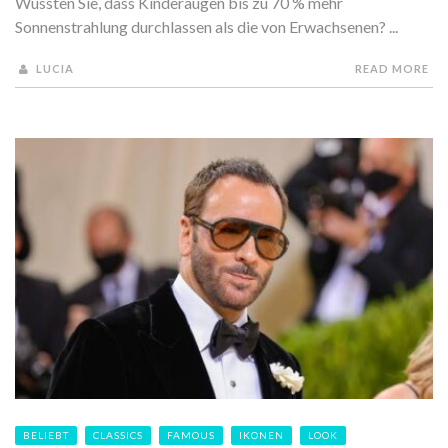
Wussten Sie, dass Kinderaugen bis zu 70 % mehr
Sonnenstrahlung durchlassen als die von Erwachsenen? ...
LUCIA
READ MORE
BELIEBT
CLASSICS
FAMOUS
IKONEN
LOOK