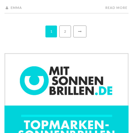
EMMA
READ MORE
1
2