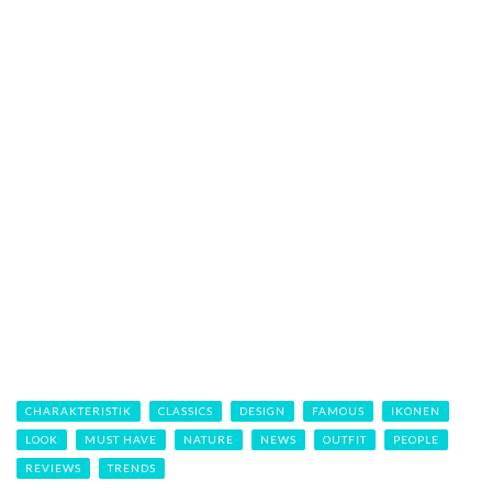
CHARAKTERISTIK
CLASSICS
DESIGN
FAMOUS
IKONEN
LOOK
MUST HAVE
NATURE
NEWS
OUTFIT
PEOPLE
REVIEWS
TRENDS