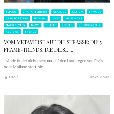
+SPORT
CHARAKTERISTIK
CLASSICS
DESIGN
FAMOUS
GESICHTSFORM
IKONEN
LOOK
MUST HAVE
NACH STYLES
NEWS
OUTFIT
PEOPLE
PHOTOGRAPHY
REVIEWS
TRENDS
VOM METAVERSE AUF DIE STRASSE: DIE 5 F
RAME-TRENDS, DIE DIESE ...
Mode findet nicht mehr nur auf den Laufstegen von Paris
oder Mailand statt; sie ...
LUCIA
READ MORE