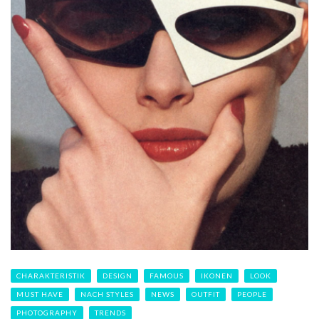
CHARAKTERISTIK
DESIGN
FAMOUS
IKONEN
LOOK
MUST HAVE
NACH STYLES
NEWS
OUTFIT
PEOPLE
PHOTOGRAPHY
TRENDS