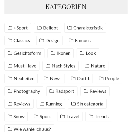
KATEGORIEN
+Sport
Beliebt
Charakteristik
Classics
Design
Famous
Gesichtsform
Ikonen
Look
Must Have
Nach Styles
Nature
Neuheiten
News
Outfit
People
Photography
Radsport
Reviews
Reviews
Running
Sin categoría
Snow
Sport
Travel
Trends
Wie wähle ich aus?