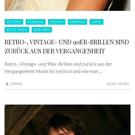
BELIEBT
CLASSICS
DESIGN
FAMOUS
LOOK
MUST HAVE
REVIEWS
RETRO-, VINTAGE- UND 90ER-BRILLEN SIND
ZURÜCK AUS DER VERGANGENHEIT
Retro-, Vintage- und 90er-Brillen sind zurück aus der
Vergangenheit Mode ist zyklisch und wie man ...
EMMA
READ MORE