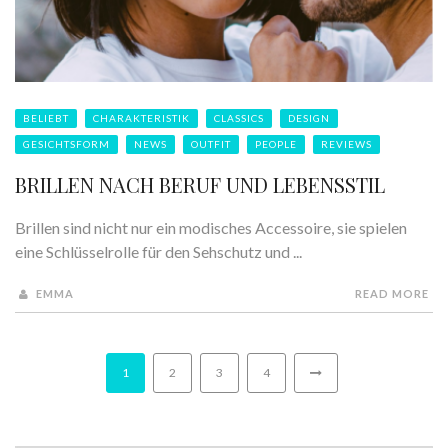
BELIEBT
CHARAKTERISTIK
CLASSICS
DESIGN
GESICHTSFORM
NEWS
OUTFIT
PEOPLE
REVIEWS
BRILLEN NACH BERUF UND LEBENSSTIL
Brillen sind nicht nur ein modisches Accessoire, sie spielen
eine Schlüsselrolle für den Sehschutz und ...
EMMA
READ MORE
1
2
3
4