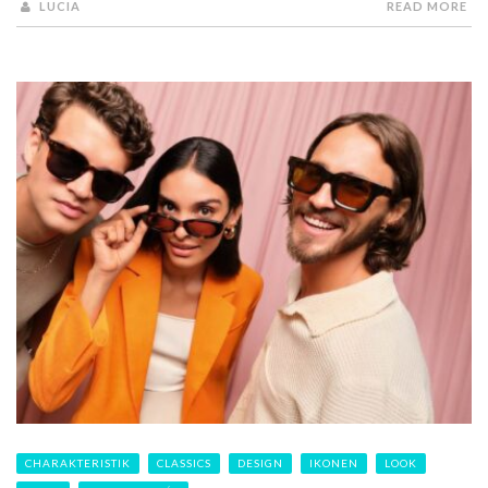
LUCIA
READ MORE
CHARAKTERISTIK
CLASSICS
DESIGN
IKONEN
LOOK