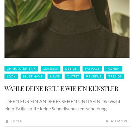
CHARAKTERISTIK
CLASSICS
DESIGN
FAMOUS
IKONEN
LOOK
MUST HAVE
NEWS
OUTFIT
REVIEWS
TRENDS
WÄHLE DEINE BRILLE WIE EIN KÜNSTLER
DEEN FÜR EIN ANDERES SEHEN UND SEIN Die Wahl
einer Brille sollte keine Schnellschussentscheidung ...
LUCIA
READ MORE