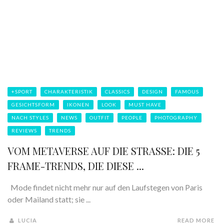
+SPORT
CHARAKTERISTIK
CLASSICS
DESIGN
FAMOUS
GESICHTSFORM
IKONEN
LOOK
MUST HAVE
NACH STYLES
NEWS
OUTFIT
PEOPLE
PHOTOGRAPHY
REVIEWS
TRENDS
VOM METAVERSE AUF DIE STRASSE: DIE 5 F
RAME-TRENDS, DIE DIESE ...
Mode findet nicht mehr nur auf den Laufstegen von Paris
oder Mailand statt; sie ...
LUCIA
READ MORE