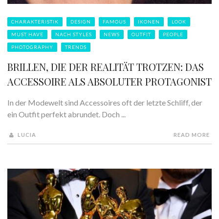
CHARAKTERISTIK
DESIGN
FAMOUS
IKONEN
LOOK
MUST HAVE
NACH STYLES
NEWS
OUTFIT
PEOPLE
PHOTOGRAPHY
TRENDS
BRILLEN, DIE DER REALITÄT TROTZEN: DAS
ACCESSOIRE ALS ABSOLUTER PROTAGONIST
In der Modewelt sind Accessoires oft der letzte Schliff, der
ein Outfit perfekt abrundet. Doch ...
LUCIA
READ MORE