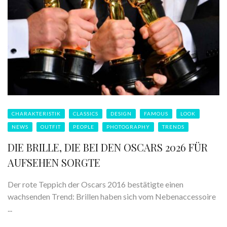
CHARAKTERISTIK
CLASSICS
DESIGN
FAMOUS
LOOK
NEWS
OUTFIT
PEOPLE
PHOTOGRAPHY
TRENDS
DIE BRILLE, DIE BEI DEN OSCARS 2026 FÜR
AUFSEHEN SORGTE
Der rote Teppich der Oscars 2016 bestätigte einen
wachsenden Trend: Brillen haben sich vom Nebenaccessoire
...