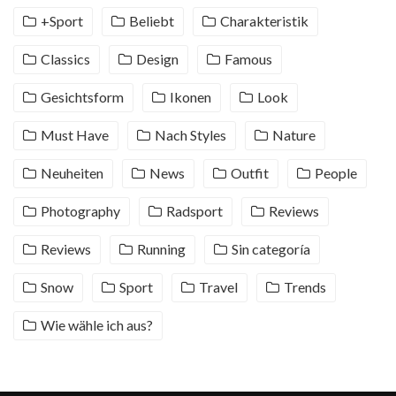
+Sport
Beliebt
Charakteristik
Classics
Design
Famous
Gesichtsform
Ikonen
Look
Must Have
Nach Styles
Nature
Neuheiten
News
Outfit
People
Photography
Radsport
Reviews
Reviews
Running
Sin categoría
Snow
Sport
Travel
Trends
Wie wähle ich aus?