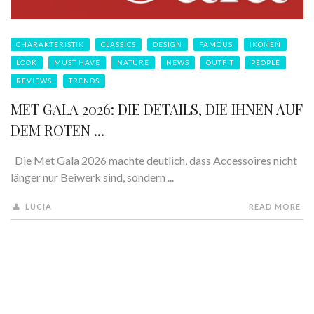
CHARAKTERISTIK
CLASSICS
DESIGN
FAMOUS
IKONEN
LOOK
MUST HAVE
NATURE
NEWS
OUTFIT
PEOPLE
REVIEWS
TRENDS
MET GALA 2026: DIE DETAILS, DIE IHNEN AUF
DEM ROTEN ...
Die Met Gala 2026 machte deutlich, dass Accessoires nicht
länger nur Beiwerk sind, sondern ...
LUCIA
READ MORE