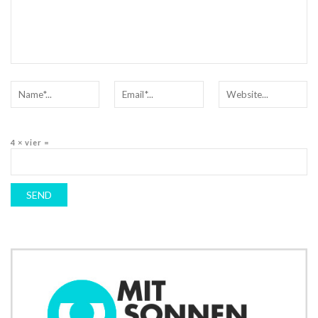
4 × vier =