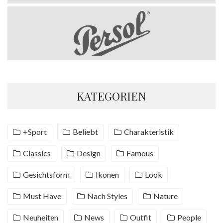
KATEGORIEN
+Sport
Beliebt
Charakteristik
Classics
Design
Famous
Gesichtsform
Ikonen
Look
Must Have
Nach Styles
Nature
Neuheiten
News
Outfit
People