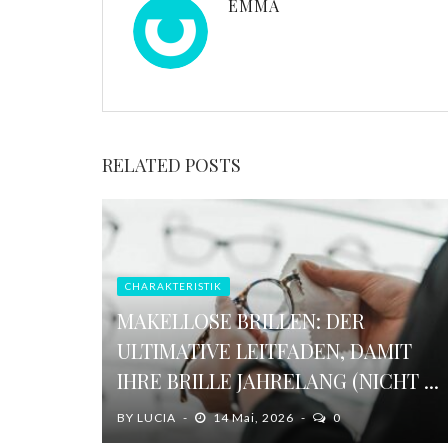
EMMA
RELATED POSTS
CHARAKTERISTIK
MAKELLOSE BRILLEN: DER
ULTIMATIVE LEITFADEN, DAMIT
IHRE BRILLE JAHRELANG (NICHT ...
BY
LUCIA
14 Mai, 2026
0