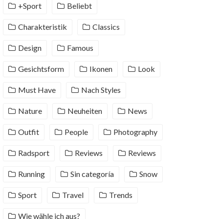
+Sport
Beliebt
Charakteristik
Classics
Design
Famous
Gesichtsform
Ikonen
Look
Must Have
Nach Styles
Nature
Neuheiten
News
Outfit
People
Photography
Radsport
Reviews
Reviews
Running
Sin categoría
Snow
Sport
Travel
Trends
Wie wähle ich aus?