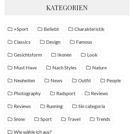
KATEGORIEN
+Sport
Beliebt
Charakteristik
Classics
Design
Famous
Gesichtsform
Ikonen
Look
Must Have
Nach Styles
Nature
Neuheiten
News
Outfit
People
Photography
Radsport
Reviews
Reviews
Running
Sin categoría
Snow
Sport
Travel
Trends
Wie wähle ich aus?