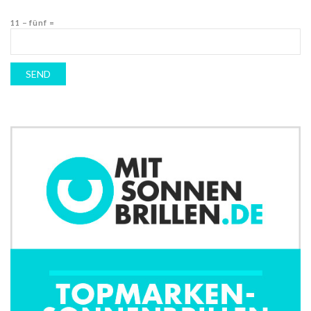
11 − fünf =