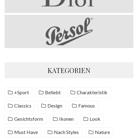
KATEGORIEN
+Sport
Beliebt
Charakteristik
Classics
Design
Famous
Gesichtsform
Ikonen
Look
Must Have
Nach Styles
Nature