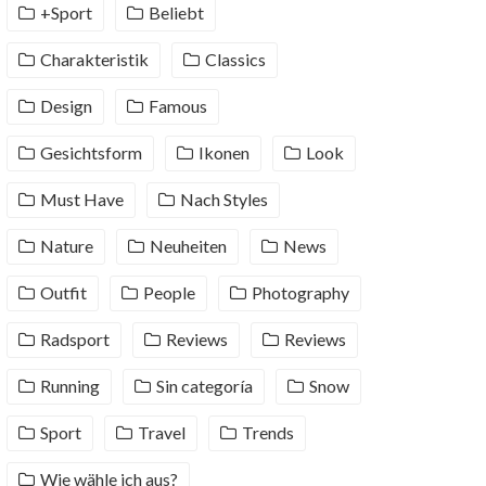
+Sport
Beliebt
Charakteristik
Classics
Design
Famous
Gesichtsform
Ikonen
Look
Must Have
Nach Styles
Nature
Neuheiten
News
Outfit
People
Photography
Radsport
Reviews
Reviews
Running
Sin categoría
Snow
Sport
Travel
Trends
Wie wähle ich aus?