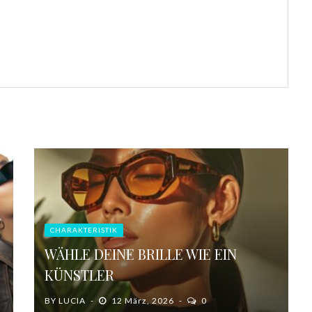
CHARAKTERISTIK
WÄHLE DEINE BRILLE WIE EIN
KÜNSTLER
BY
LUCIA
12 März, 2026
0