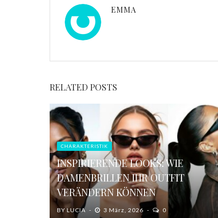
EMMA
RELATED POSTS
CHARAKTERISTIK
INSPIRIERENDE LOOKS: WIE
DAMENBRILLEN IHR OUTFIT
VERÄNDERN KÖNNEN
BY
LUCIA
3 März, 2026
0