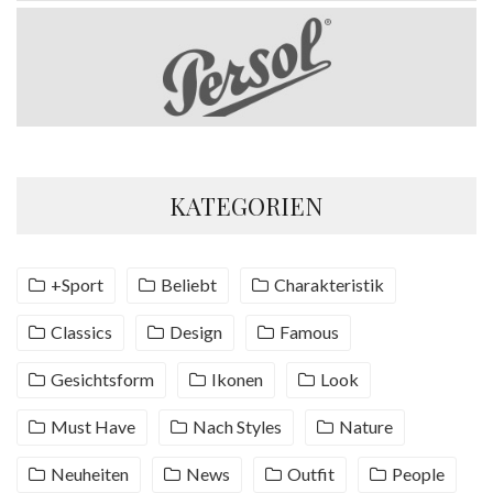
KATEGORIEN
+Sport
Beliebt
Charakteristik
Classics
Design
Famous
Gesichtsform
Ikonen
Look
Must Have
Nach Styles
Nature
Neuheiten
News
Outfit
People