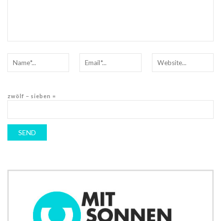
zwölf − sieben =