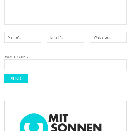
zwei + neun =