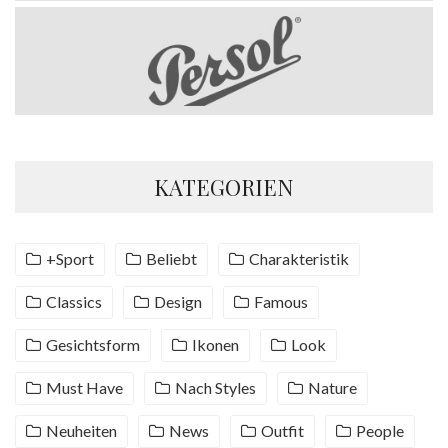
KATEGORIEN
+Sport
Beliebt
Charakteristik
Classics
Design
Famous
Gesichtsform
Ikonen
Look
Must Have
Nach Styles
Nature
Neuheiten
News
Outfit
People