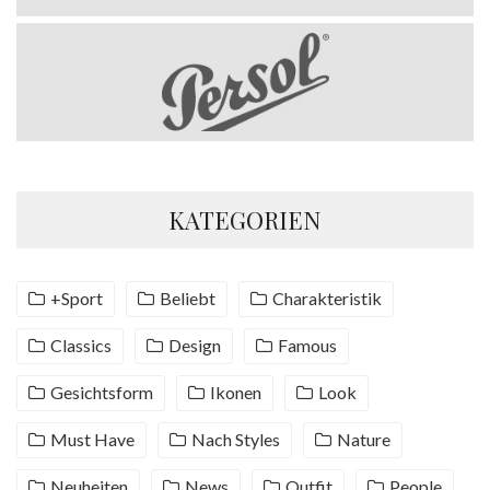
KATEGORIEN
+Sport
Beliebt
Charakteristik
Classics
Design
Famous
Gesichtsform
Ikonen
Look
Must Have
Nach Styles
Nature
Neuheiten
News
Outfit
People