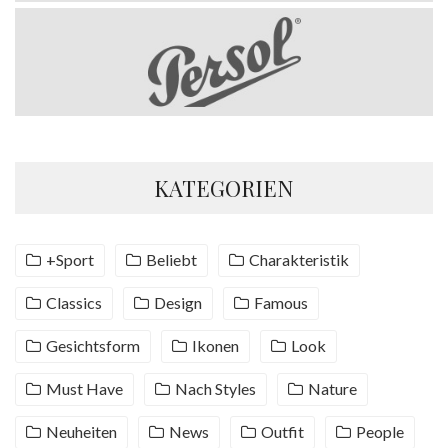
KATEGORIEN
+Sport
Beliebt
Charakteristik
Classics
Design
Famous
Gesichtsform
Ikonen
Look
Must Have
Nach Styles
Nature
Neuheiten
News
Outfit
People