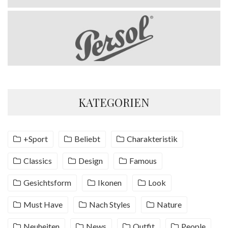
KATEGORIEN
+Sport
Beliebt
Charakteristik
Classics
Design
Famous
Gesichtsform
Ikonen
Look
Must Have
Nach Styles
Nature
Neuheiten
News
Outfit
People