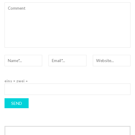
eins × zwei =