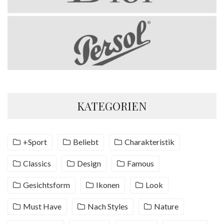
KATEGORIEN
+Sport
Beliebt
Charakteristik
Classics
Design
Famous
Gesichtsform
Ikonen
Look
Must Have
Nach Styles
Nature