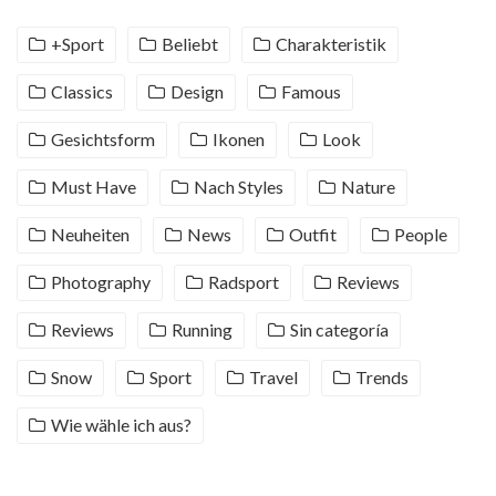
+Sport
Beliebt
Charakteristik
Classics
Design
Famous
Gesichtsform
Ikonen
Look
Must Have
Nach Styles
Nature
Neuheiten
News
Outfit
People
Photography
Radsport
Reviews
Reviews
Running
Sin categoría
Snow
Sport
Travel
Trends
Wie wähle ich aus?