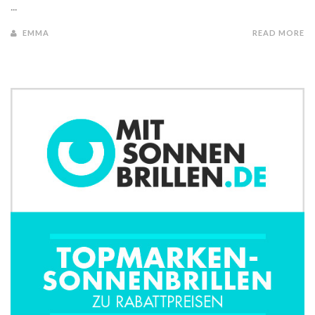
...
EMMA
READ MORE