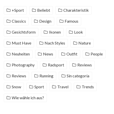
+Sport
Beliebt
Charakteristik
Classics
Design
Famous
Gesichtsform
Ikonen
Look
Must Have
Nach Styles
Nature
Neuheiten
News
Outfit
People
Photography
Radsport
Reviews
Reviews
Running
Sin categoría
Snow
Sport
Travel
Trends
Wie wähle ich aus?