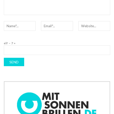
elf − 7 =