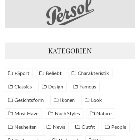
KATEGORIEN
+Sport
Beliebt
Charakteristik
Classics
Design
Famous
Gesichtsform
Ikonen
Look
Must Have
Nach Styles
Nature
Neuheiten
News
Outfit
People