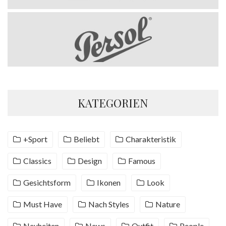
KATEGORIEN
+Sport
Beliebt
Charakteristik
Classics
Design
Famous
Gesichtsform
Ikonen
Look
Must Have
Nach Styles
Nature
Neuheiten
News
Outfit
People