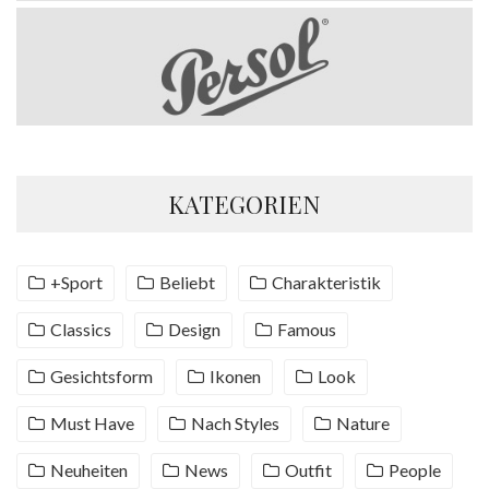
KATEGORIEN
+Sport
Beliebt
Charakteristik
Classics
Design
Famous
Gesichtsform
Ikonen
Look
Must Have
Nach Styles
Nature
Neuheiten
News
Outfit
People