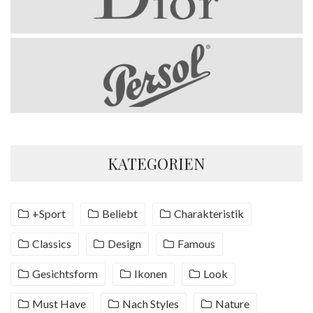
KATEGORIEN
+Sport
Beliebt
Charakteristik
Classics
Design
Famous
Gesichtsform
Ikonen
Look
Must Have
Nach Styles
Nature