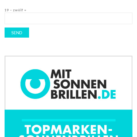
19 − zwölf =