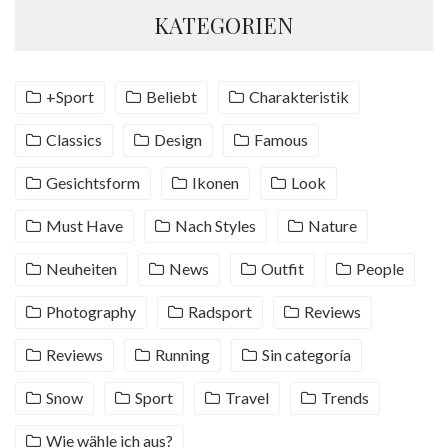
KATEGORIEN
+Sport
Beliebt
Charakteristik
Classics
Design
Famous
Gesichtsform
Ikonen
Look
Must Have
Nach Styles
Nature
Neuheiten
News
Outfit
People
Photography
Radsport
Reviews
Reviews
Running
Sin categoría
Snow
Sport
Travel
Trends
Wie wähle ich aus?