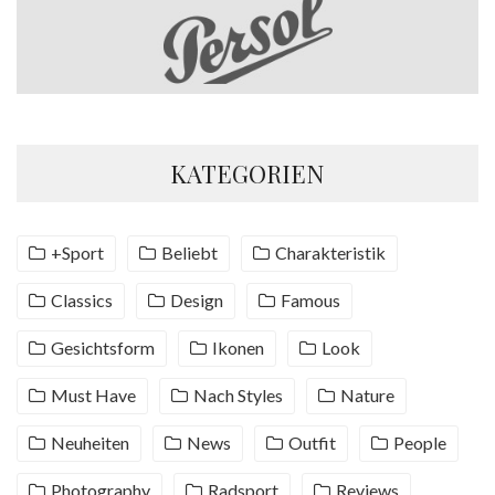
KATEGORIEN
+Sport
Beliebt
Charakteristik
Classics
Design
Famous
Gesichtsform
Ikonen
Look
Must Have
Nach Styles
Nature
Neuheiten
News
Outfit
People
Photography
Radsport
Reviews