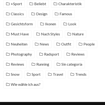
+Sport
Beliebt
Charakteristik
Classics
Design
Famous
Gesichtsform
Ikonen
Look
Must Have
Nach Styles
Nature
Neuheiten
News
Outfit
People
Photography
Radsport
Reviews
Reviews
Running
Sin categoría
Snow
Sport
Travel
Trends
Wie wähle ich aus?