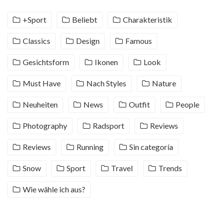
+Sport
Beliebt
Charakteristik
Classics
Design
Famous
Gesichtsform
Ikonen
Look
Must Have
Nach Styles
Nature
Neuheiten
News
Outfit
People
Photography
Radsport
Reviews
Reviews
Running
Sin categoría
Snow
Sport
Travel
Trends
Wie wähle ich aus?