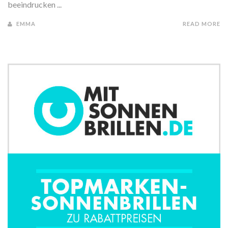
beeindrucken ...
EMMA
READ MORE