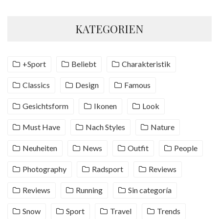
KATEGORIEN
+Sport
Beliebt
Charakteristik
Classics
Design
Famous
Gesichtsform
Ikonen
Look
Must Have
Nach Styles
Nature
Neuheiten
News
Outfit
People
Photography
Radsport
Reviews
Reviews
Running
Sin categoría
Snow
Sport
Travel
Trends